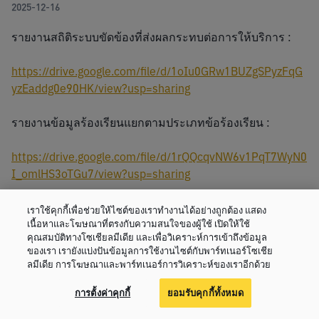
2025-12-16
รายงานสถิติระบบขัดข้องที่ส่งผลกระทบต่อการให้บริการ : 
https://drive.google.com/file/d/1oIu0GRw1BUZgSPyzFqG
yzEaddg0e90HK/view?usp=sharing
รายงานข้อมูลร้องเรียนแยกตามประเภทข้อร้องเรียน :
https://drive.google.com/file/d/1rQQcqvNW6v1PqT7WyN0
I_omlHS3oTGu7/view?usp=sharing
เราใช้คุกกี้เพื่อช่วยให้ไซต์ของเราทำงานได้อย่างถูกต้อง แสดง
เนื้อหาและโฆษณาที่ตรงกับความสนใจของผู้ใช้ เปิดให้ใช้
คุณสมบัติทางโซเชียลมีเดีย และเพื่อวิเคราะห์การเข้าถึงข้อมูล
ของเรา เรายังแบ่งปันข้อมูลการใช้งานไซต์กับพาร์ทเนอร์โซเชีย
ลมีเดีย การโฆษณาและพาร์ทเนอร์การวิเคราะห์ของเราอีกด้วย
Related Post
การตั้งค่าคุกกี้
ยอมรับคุกกี้ทั้งหมด