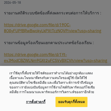
2026-05-18
รายงานสถิติระบบขัดข้องที่ส่งผลกระทบต่อการให้บริการ : 
https://drive.google.com/file/d/19QC-
8O0yFUPfBRwBwokyLkPXtTczNQVP/view?usp=sharing
รายงานข้อมูลร้องเรียนแยกตามประเภทข้อร้องเรียน :
https://drive.google.com/file/d/1Yt-
evJModCBZWLNm9GXt2uFCSVvBXCVh/view?usp=sharing
เราใช้คุกกี้เพื่อช่วยให้ไซต์ของเราทำงานได้อย่างถูกต้อง แสดง
เนื้อหาและโฆษณาที่ตรงกับความสนใจของผู้ใช้ เปิดให้ใช้
คุณสมบัติทางโซเชียลมีเดีย และเพื่อวิเคราะห์การเข้าถึงข้อมูล
ของเรา เรายังแบ่งปันข้อมูลการใช้งานไซต์กับพาร์ทเนอร์โซเชีย
ลมีเดีย การโฆษณาและพาร์ทเนอร์การวิเคราะห์ของเราอีกด้วย
Related Post
การตั้งค่าคุกกี้
ยอมรับคุกกี้ทั้งหมด