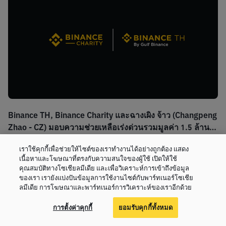
Binance TH, Binance Charity และฉางเผิง จ้าว (Changpeng
Zhao - CZ) มอบความช่วยเหลือเร่งด่วนรวมมูลค่า 1.5 ล้าน
ดอลลาร์ แก่ผู้ประสบภัยแผ่นดินไหวในไทยและเมียนมา
โพสต์เมื่อ 1 เมษายน 2568
เราใช้คุกกี้เพื่อช่วยให้ไซต์ของเราทำงานได้อย่างถูกต้อง แสดง
2025-04-01
เนื้อหาและโฆษณาที่ตรงกับความสนใจของผู้ใช้ เปิดให้ใช้
คุณสมบัติทางโซเชียลมีเดีย และเพื่อวิเคราะห์การเข้าถึงข้อมูล
ของเรา เรายังแบ่งปันข้อมูลการใช้งานไซต์กับพาร์ทเนอร์โซเชีย
ลมีเดีย การโฆษณาและพาร์ทเนอร์การวิเคราะห์ของเราอีกด้วย
การตั้งค่าคุกกี้
ยอมรับคุกกี้ทั้งหมด