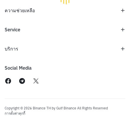
เกี่ยวกับเรา
ความช่วยเหลือ
ข้อตกลงและเงื่อนไข
ประกาศความเป็นส่วนตัว
นโยบายคุกกี้
ศูนย์ความช่วยเหลือ
Service
เปิดเผยข้อมูล/แจ้งความเสี่ยง
คำถามที่พบบ่อย
ข่าวสาร
กฏระเบียบการเทรด
ความขัดแย้งทางผลประโยชน์
ข้อมูลเกี่ยวกับเหรียญ
Academy
บริการ
APIs
ประกาศต่างๆ
ค่าธรรมเนียม
กิจกรรม
ศูนย์ซื้อขาย
Social Media
Learn to Earn
นายหน้า
โปรแกรม Token Reward
ตลาด
ลิสต์เหรียญ
ซื้อ Bitcoin
ซื้อ ETH
ซื้อ USDT
ซื้อ DOGE
Copyright © 2026 Binance TH by Gulf Binance All Rights Reserved
การตั้งค่าคุกกี้