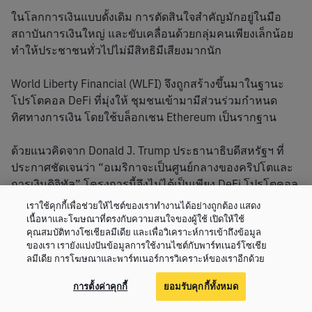
ในโลกการเงินแบบดั้งเดิม การตัดสินใจสำคัญมักอยู่ในมือ
สถาบันการเงินใหญ่ และขับเคลื่อนด้วยกลุ่มคนเพียงเล็กน้อย 
ทำให้ประชาชนทั่วไปไม่มีสิทธิมีเสียงมากนัก
World Liberty Financial (WLFI) จึงถูกสร้างขึ้นมาในฐานะ
โปรโตคอล DeFi ที่มุ่งให้ ชุมชนเข้ามามีส่วนร่วมกำหนด
ทิศทางการเงิน โดยใช้บล็อกเชน Ethereum เป็นรากฐาน
ด้วยแนวคิดจาก Donald J. Trump ประธานาธิบดีสหรัฐฯ ที่
ประกาศชัดเจนว่า “อเมริกาจะเป็นศูนย์กลางของคริปโตและ
การเงินดิจิทัล” โครงการนี้จึงไม่ได้เป็นเพียง DeFi โปรโตคอล
ทั่วไป แต่ยังสะท้อนถึงอุดมการณ์ทางการเมืองที่ต้องการ
เราใช้คุกกี้เพื่อช่วยให้ไซต์ของเราทำงานได้อย่างถูกต้อง แสดง
ปกป้อง เสรีภาพทางการเงิน และบทบาทของดอลลาร์ในฐานะ
เนื้อหาและโฆษณาที่ตรงกับความสนใจของผู้ใช้ เปิดให้ใช้
คุณสมบัติทางโซเชียลมีเดีย และเพื่อวิเคราะห์การเข้าถึงข้อมูล
เงินสำรองโลก
ของเรา เรายังแบ่งปันข้อมูลการใช้งานไซต์กับพาร์ทเนอร์โซเชีย
ลมีเดีย การโฆษณาและพาร์ทเนอร์การวิเคราะห์ของเราอีกด้วย
การตั้งค่าคุกกี้
ยอมรับคุกกี้ทั้งหมด