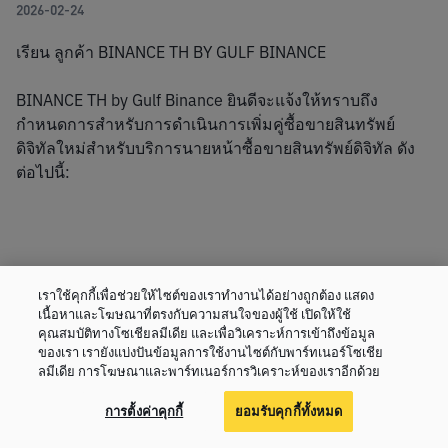
2026-02-24
เรียน ลูกค้า BINANCE TH BY GULF BINANCE
BINANCE TH by Gulf Binance ยินดีจะแจ้งให้ทราบถึง
กำหนดการสำหรับการดำเนินการเพิ่มคู่ซื้อขายสินทรัพย์
ดิจิทัลใหม่สำหรับบริการนายหน้าซื้อขายสินทรัพย์ดิจิทัล ดัง
ต่อไปนี้:
ESP/USDC
เราใช้คุกกี้เพื่อช่วยให้ไซต์ของเราทำงานได้อย่างถูกต้อง แสดง
ESP/USDT
เนื้อหาและโฆษณาที่ตรงกับความสนใจของผู้ใช้ เปิดให้ใช้
คุณสมบัติทางโซเชียลมีเดีย และเพื่อวิเคราะห์การเข้าถึงข้อมูล
ของเรา เรายังแบ่งปันข้อมูลการใช้งานไซต์กับพาร์ทเนอร์โซเชีย
ลมีเดีย การโฆษณาและพาร์ทเนอร์การวิเคราะห์ของเราอีกด้วย
การฝากและถอนเหรียญ:
 มีผลตั้งแต่วันที่ 25 กุมภาพันธ์ 2569 
การตั้งค่าคุกกี้
ยอมรับคุกกี้ทั้งหมด
เวลา 11:00 ​น. (เวลาประเทศไทย)